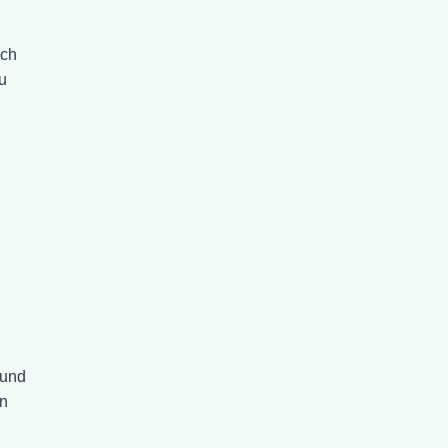
ich
u
 und
un