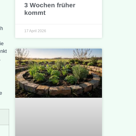
3 Wochen früher
kommt
ch
17 April 2026
ie
nkt
.
e