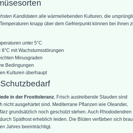
müsesorten
ichsten Kandidaten
alle wärmeliebenden Kulturen, die ursprüngl
Temperaturen knapp über dem Gefrierpunkt können bei ihnen z
peraturen unter 5°C
ei 8°C mit Wachstumsstörungen
eichten Minusgraden
rme Bedingungen
en Kulturen überhaupt
 Schutzbedarf
ede in der Frosttoleranz
. Frisch austreibende Stauden sind
ch nicht ausgehärtet sind. Mediterrane Pflanzen wie Oleander,
 März grundsätzlich noch geschützt stehen. Auch Rhododendren
urch Spätfrost erheblich leiden. Die Blüten verfärben sich bra
en Jahres beeinträchtigt.