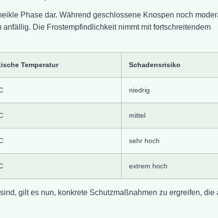
s heikle Phase dar. Während geschlossene Knospen noch moder
 anfällig. Die Frostempfindlichkeit nimmt mit fortschreitendem
tische Temperatur
Schadensrisiko
C
niedrig
C
mittel
C
sehr hoch
C
extrem hoch
 sind, gilt es nun, konkrete Schutzmaßnahmen zu ergreifen, die 