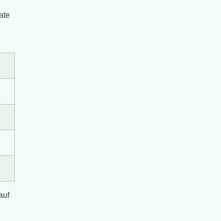
ate
auf