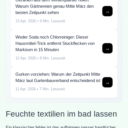
Warum Gärtnereien genau Mitte März den
→
besten Zeitpunkt sehen
13 Apr. 2026
• 9 Min. Lesezeit
Weder Soda noch Chlorreiniger: Dieser
Hausmittel-Trick entfernt Stockflecken von
→
Markisen in 15 Minuten
12 Apr. 2026
• 8 Min. Lesezeit
Gurken vorziehen: Warum der Zeitpunkt Mitte
März laut Gartenbauverband entscheidend ist
→
11 Apr. 2026
• 7 Min. Lesezeit
Feuchte textilien im bad lassen
Ein klassischer fehler ist das aufhängen nasser handtücher